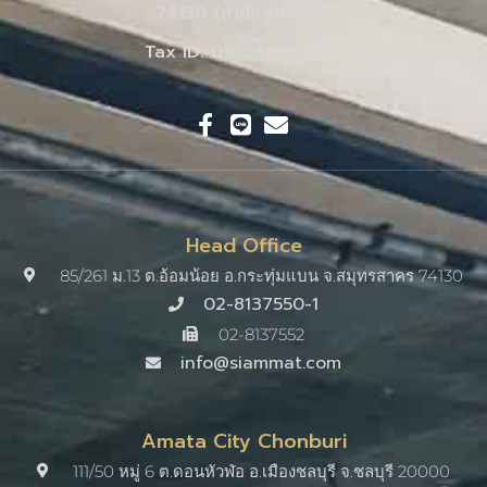
74130 (สำนักงานใหญ่)
Tax ID: 0105548110551
Head Office
85/261 ม.13 ต.อ้อมน้อย อ.กระทุ่มแบน จ.สมุทรสาคร 74130
02-8137550-1
02-8137552
info@siammat.com
Amata City Chonburi
111/50 หมู่ 6 ต.ดอนหัวฬ่อ อ.เมืองชลบุรี จ.ชลบุรี 20000​