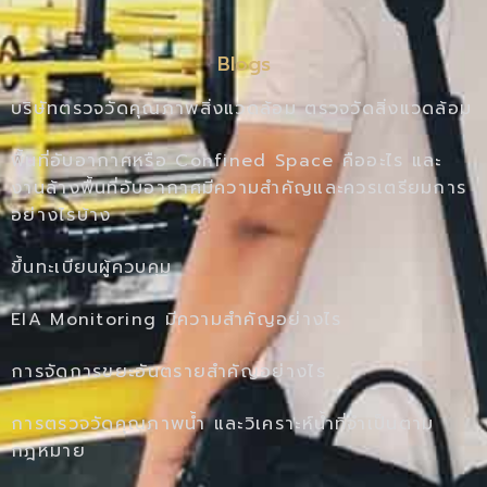
Blogs
บริษัทตรวจวัดคุณภาพสิ่งแวดล้อม ตรวจวัดสิ่งแวดล้อม
พื้นที่อับอากาศหรือ Confined Space คืออะไร และ
งานล้างพื้นที่อับอากาศมีความสำคัญและควรเตรียมการ
อย่างไรบ้าง
ขึ้นทะเบียนผู้ควบคุม
EIA Monitoring มีความสำคัญอย่างไร
การจัดการขยะอันตรายสำคัญอย่างไร
การตรวจวัดคุณภาพน้ำ และวิเคราะห์น้ำที่จำเป็นตาม
กฎหมาย