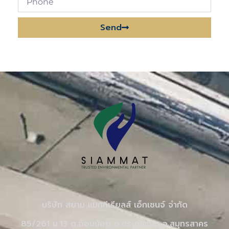
Send
Alternative:
บริษัท สยาม แมททีเรียลส์ เอ็กเชนจ์ จำกัด
85/261 ม.13 ต.อ้อมน้อย อ.กระทุ่มแบน จ.สมุทรสาคร