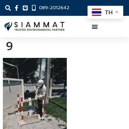
089-2012642
TH
9