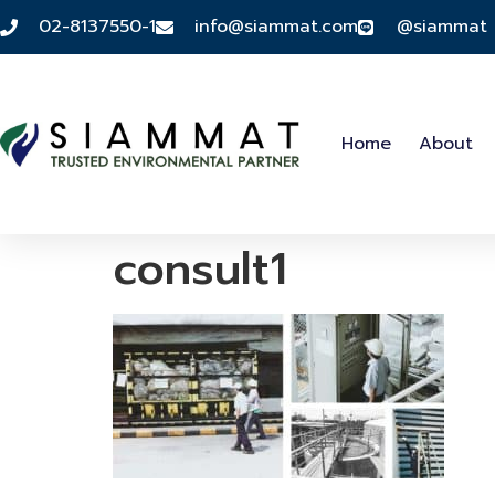
02-8137550-1
info@siammat.com
@siammat
Home
About
consult1