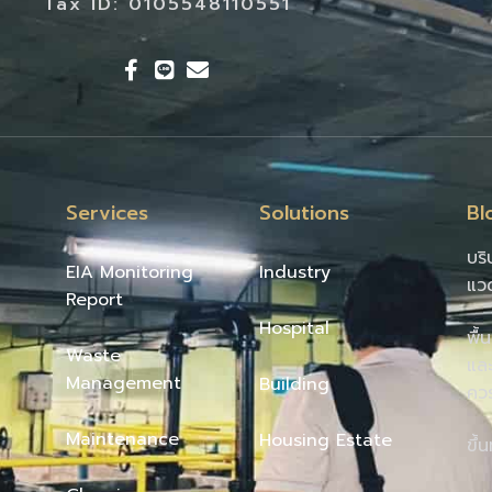
Tax ID: 0105548110551
Services
Solutions
Bl
บริ
EIA Monitoring
Industry
แว
Report
Hospital
พื้
Waste
และ
Management
Building
คว
Maintenance
Housing Estate
ขึ้