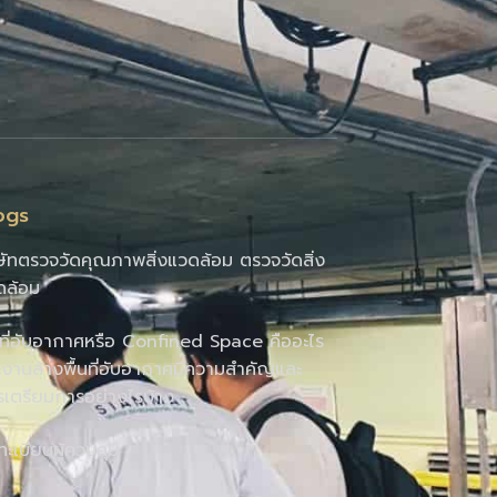
ogs
ษัทตรวจวัดคุณภาพสิ่งแวดล้อม ตรวจวัดสิ่ง
ดล้อม
นที่อับอากาศหรือ Confined Space คืออะไร
งานล้างพื้นที่อับอากาศมีความสำคัญและ
รเตรียมการอย่างไรบ้าง
นทะเบียนผู้ควบคุม