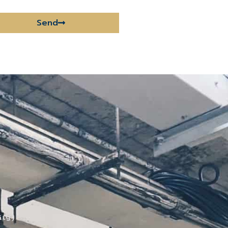
Send
หญ่)