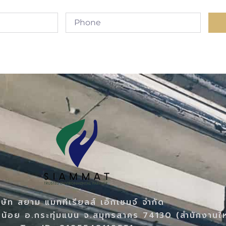
ิษัท สยาม แมททีเรียลส์ เอ็กเชนจ์ จำกัด
น้อย อ.กระทุ่มแบน จ.สมุทรสาคร 74130 (สำนักงานใ