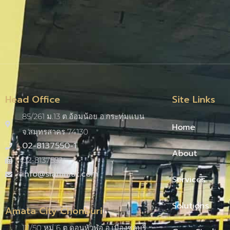
Head Office
Site Links
85/261 ม.13 ต.อ้อมน้อย อ.กระทุ่มแบน
Home
จ.สมุทรสาคร 74130
02-8137550-1
About
02-8137552
info@siammat.com
Services
Solutions
Amata City Chonburi
111/50 หมู่ 6 ต.ดอนหัวฬ่อ อ.เมืองชลบุรี