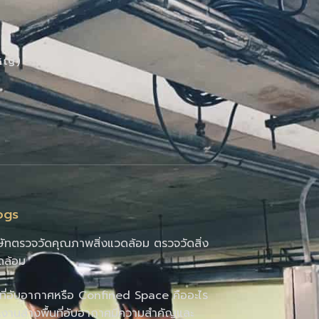
หญ่)
ogs
ษัทตรวจวัดคุณภาพสิ่งแวดล้อม ตรวจวัดสิ่ง
ดล้อม
นที่อับอากาศหรือ Confined Space คืออะไร
งานล้างพื้นที่อับอากาศมีความสำคัญและ