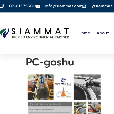
02-8137550-1
info@siammat.com
@siammat
Home
About
PC-goshu