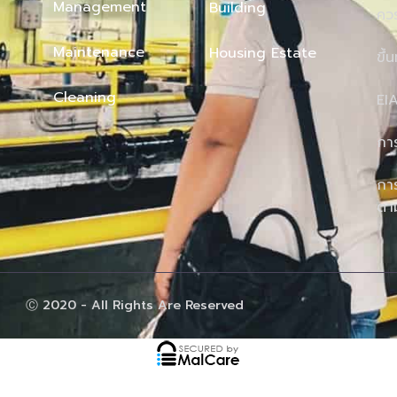
Management
Building
คว
Maintenance
Housing Estate
ขึ้
Cleaning
EI
กา
การ
ตา
Ⓒ 2020 - All Rights Are Reserved