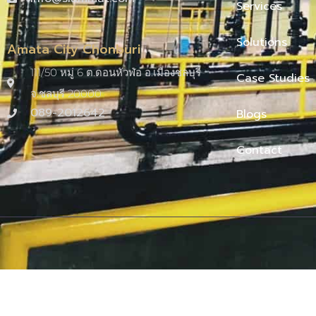
Services
Solutions
Amata City Chonburi
111/50 หมู่ 6 ต.ดอนหัวฬ่อ อ.เมืองชลบุรี
Case Studies
จ.ชลบุรี 20000​
089-2012642
Blogs
Contact