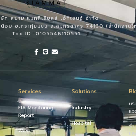
ิษัท สยาม แมททีเรียลส์ เอ็กเชนจ์ จำกัด
น้อย อ.กระทุ่มแบน จ.สมุทรสาคร 74130 (สำนักงานใ
Tax ID: 0105548110551
Services
Solutions
Bl
บริ
EIA Monitoring
Industry
แว
Report
Hospital
พื้
Waste
และ