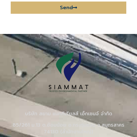
Send
Alternative:
บริษัท สยาม แมททีเรียลส์ เอ็กเชนจ์ จำกัด
85/261 ม.13 ต.อ้อมน้อย อ.กระทุ่มแบน จ.สมุทรสาคร
74130 (สำนักงานใหญ่)