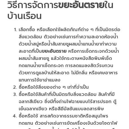
วิธีการจัดการ
ขยะอันตราย
ใน
บ้านเรือน
เลือกซื้อ หรือเลือกใช้ผลิตภัณฑ์ต่าง ๆ ที่เป็นมิตรต่อ
สิ่งแวดล้อม ตัวอย่างเช่นการทำความสะอาดห้องน้ำ
ด้วยนํ้าสบู่หรือน้ำส้มสายชูผสมน้ำแทนน้ำยาทำความ
สะอาดที่เป็น
ขยะอันตราย
หรือการเช็ดกระจกด้วยนํ้า
ผสมนํ้าส้มสายชู แล้วใช้กระดาษหนังสือพิมพ์เช็ด
ทดแทนน้ำยาเช็ดกระจก การลดแมลงสัตว์รบกวน
ด้วยการดูแลบ้านให้สะอาด ไม่มีกลิ่น หรือเศษอาหาร
แทนการใช้ยาฆ่าแมลง
ซื้อหรือใช้สิ่งของต่าง ๆ เท่าที่จำเป็น
ซื้อหรือใช้สินค้าที่เป็นมิตรกับสิ่งแวดล้อม สินค้าที่มี
ฉลากสีเขียว ซึ่งมีทั้งถ่านไฟฉายแบบไร้สารปรอท ตู้
เย็นฉลากเขียว หรือสีอีมัลชันแบบลดสารพิษ
ซื้อหรือใช้ สารสกัดจากธรรมชาติหรือสมุนไพร
ทดแทน ตัวอย่างเช่นการขัดเครื่องเงินด้วยโซดาไฟ