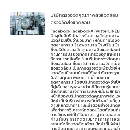
บริษัทตรวจวัดคุณภาพสิ่งแวดล้อม
ตรวจวัดสิ่งแวดล้อม
FacebookFacebookXTwitterLINELineใน
ปัจจุบันมีบริษัทสำหรับตรวจวัดคุณภาพสิ่ง
แวดล้อมเป็นจำนวนมาก ให้กับตามโรงงาน
อุตสาหกรรม โรงพยาบาล โรงเรียน โรงแรม
ซึ่งบริษัทตรวจวัดคุณภาพสิ่งแวดล้อมต้อง
ผ่านการรับรองจากกระทรวงอุตสาหกรรม
จึงสามารถจัดตั้งเป็นบริษัทตรวจวัดคุณภาพ
สิ่งแวดล้อม ขึ้นมาได้ การตรวจวัดคุณภาพ
สิ่งแวดล้อม เป็นการตรวจวัดเพื่อช่วยให้สิ่ง
แวดล้อมมีระบบนิเวศที่ดีและได้มาตรฐาน ทั้ง
ในด้านคุณภาพอากาศ น้ำ และกาก
อุตสาหกรรม โดยบริษัทตรวจวัดฯจำเป็นต้อง
มีผู้เชี่ยวชาญเฉพาะด้านที่มีความรู้และความ
ชำนาญเข้ามาจัดการระบบให้มีประสิทธิภาพ
หน้าที่ของบริษัทตรวจวัดคุณภาพสิ่งแวดล้อม
มีหน้าที่ให้บริการในการเก็บตัวอย่างที่ถูกต้อง
ตามหลักวิชาการ และนำตัวอย่างไปทดสอบ
เพื่อทำการวิเคราะห์ทดสอบโดยห้องปฏิบัติ
การวิเคราะห์ที่ได้รับมาตราฐาน ตลอดจนให้
คำปรึกษา การติดตามมาตรการการลดผลก
ระทบต่อสิ่งแวดล้อมด้วย มีหน้าที่ให้คำปรึกษา
การติดตามมาตรการลดผลกระทบต่อสิ่ง