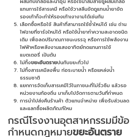
ผสมกับเกลือและน้ำอุ่น หรือใช้น้ำส้มสายชูผสมเกลือ
แทนการใช้สารเคมี หรือใช้วาสลีนขัดถูแทนน้ำยาขัด
รองเท้าก็จะทำให้รองเท้าเงางามได้เช่นกัน
เลือกซื้อหรือใช้ สินค้าที่สามารถใช้ซ้ำใหม่ได้ เช่น ถ่าน
ไฟฉายที่ชาร์จใหม่ได้ หรือใช้น้ำยาทำความสะอาดชนิด
เติม เพื่อลดปริมาณภาชนะบรรจุ หรือการใช้พลังงาน
ไฟฟ้าหรือพลังงานแสงอาทิตย์ทดแทนการใช้
แบตเตอรี่ เป้นต้น
ไม่ทิ้ง
ขยะอันตราย
ปนกับขยะทั่วไป
ไม่ทิ้งสารเคมีลงพื้น ท่อระบายน้ำ หรือแหล่งน้ำ
ธรรมชาติ
แยกการจัดเก็บสารเคมีไว้ในภาชนะที่ไม่รั่วซึม แล้วรอ
หน่วยงานท้องถิ่น มาเก็บไปจัดการตามวันที่กำหนด
การนำไปส่งคืนร้านค้า ตัวแทนจำหน่าย เพื่อรับส่วนลด
และแลกซื้อผลิตภัณฑ์ใหม
กรณีโรงงานอุตสาหกรรมมีข้อ
กำหนดกฎหมาย
ขยะอันตราย