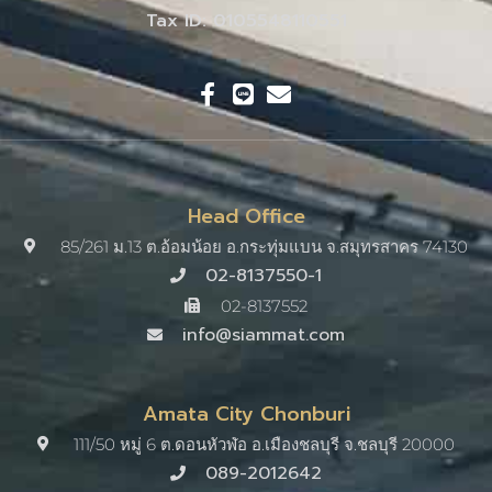
Tax ID: 0105548110551
Head Office
85/261 ม.13 ต.อ้อมน้อย อ.กระทุ่มแบน จ.สมุทรสาคร 74130
02-8137550-1
02-8137552
info@siammat.com
Amata City Chonburi
111/50 หมู่ 6 ต.ดอนหัวฬ่อ อ.เมืองชลบุรี จ.ชลบุรี 20000​
089-2012642