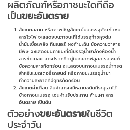
ผลิตภัณฑ์หรือภาชนะใดที่ถือ
เป็น
ขยะอันตราย
สังเกตฉลาก หรือภาพสัญลักษณ์บนบรรจุภัณฑ์ เช่น
สารไวไฟ จะแสดงบนภาชนะที่ใช้บรรจุก๊าซหุงต้ม
น้ำมันเชื้อเพลิง ทินเนอร์ ผงกำมะถัน ข้อความว่าสาร
มีพิษ จะแสดงบนภาชนะที่ใช้บรรจุน้ำยาล้างห้องน้ำ
สารฆ่าแมลง สารปรอทที่อยู่ในหลอดฟลูออเรสเซนต์
ข้อความสารกัดกร่อน จะแสดงบนภาชนะบรรจุน้ำกรด
สำหรับแบตเตอรี่รถยนต์ หรือภาชนะบรรจุน้ำยา
ทำความสะอาดที่มีฤทธิ์กัดกร่อน
สังเกตคำเตือน สินค้าสารเคมีหลายชนิดที่ระบุเอาไว้
ข้างภาชนะบรรจุ เช่นห้ามรับประทาน ห้ามเผา สาร
อันตราย เป็นต้น
ตัวอย่าง
ขยะอันตราย
ในชีวิต
ประจำวัน