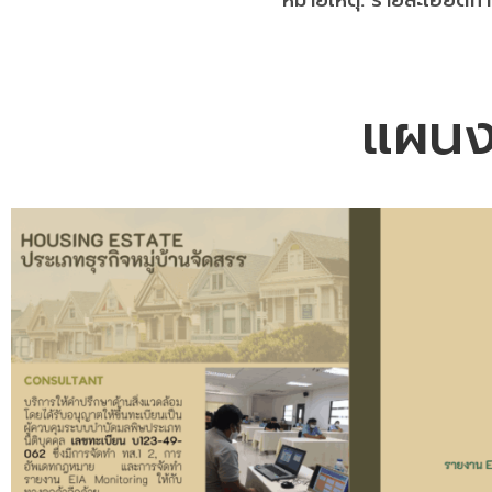
หมายเหตุ: รายละเอียดก
แผนงา