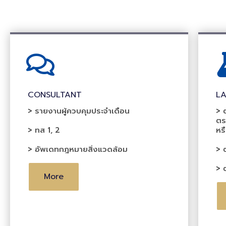
CONSULTANT
L
> รายงานผู้ควบคุมประจำเดือน
> ต
ตร
> ทส 1, 2
หร
> อัพเดทกฎหมายสิ่งแวดล้อม
> 
> 
More