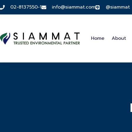
02-8137550-1
info@siammat.com
@siammat
Home
About