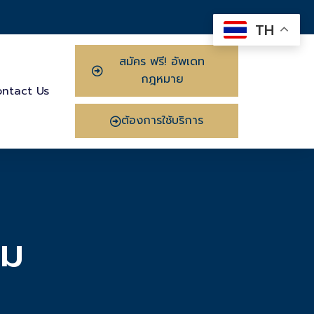
TH
สมัคร ฟรี! อัพเดท
กฎหมาย
ntact Us
ต้องการใช้บริการ
อม