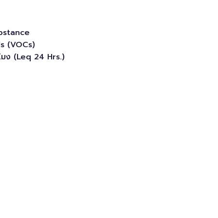
bstance
s (VOCs)
วโมง (Leq 24 Hrs.)