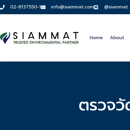
02-8137550-1
info@siammat.com
@siammat
Home
About
ตรวจวั