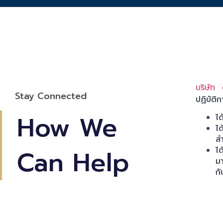
บริษัท
Stay Connected
ปฏิบัติ
How We
ไ
ไ
ส
Can Help
ไ
ม
ก