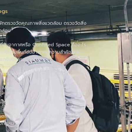
ogs
ษัทตรวจวัดคุณภาพสิ่งแวดล้อม ตรวจวัดสิ่ง
ดล้อม
นที่อับอากาศหรือ Confined Space คืออะไร
งานล้างพื้นที่อับอากาศมีความสำคัญและ
รเตรียมการอย่างไรบ้าง
นทะเบียนผู้ควบคุม
A Monitoring มีความสำคัญอย่างไร
รจัดการขยะอันตรายสำคัญอย่างไร
ตรวจวัดคุณภาพน้ำ และวิเคราะห์น้ำที่จำเป็น
มกฎหมาย