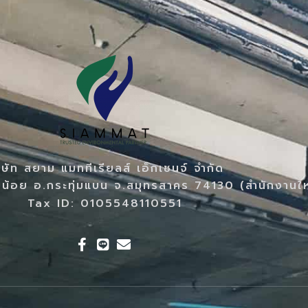
ิษัท สยาม แมททีเรียลส์ เอ็กเชนจ์ จำกัด
น้อย อ.กระทุ่มแบน จ.สมุทรสาคร 74130 (สำนักงานใ
Tax ID: 0105548110551