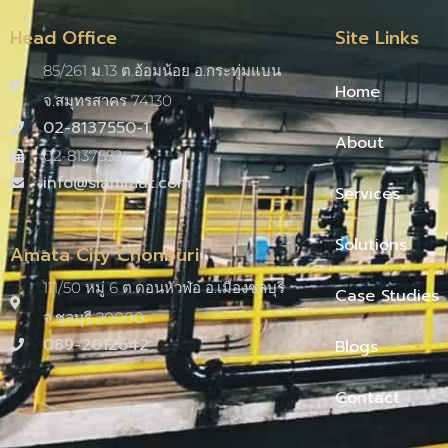
Head Office
Site Links
85/261 ม.13 ต.อ้อมน้อย อ.กระทุ่มแบน
Home
จ.สมุทรสาคร 74130
02-8137550-1
About
02-8137552
info@siammat.com
Services
Solutions
Amata City Chonburi
111/50 หมู่ 6 ต.ดอนหัวฬ่อ อ.เมืองชลบุรี
Case Studies
จ.ชลบุรี 20000​
089-2012642
Blogs
Contact