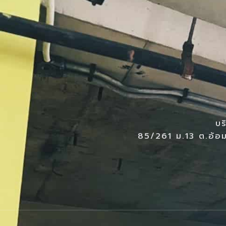
บร
85/261 ม.13 ต.อ้อม