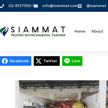
02-8137550-1
info@siammat.com
@siammat
Home
About
Facebook
Twitter
Line