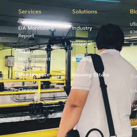
Services
Solutions
Bl
บริ
EIA Monitoring
Industry
แว
Report
Hospital
พื้
Waste
และ
Management
Building
คว
Maintenance
Housing Estate
ขึ้
Cleaning
EI
กา
การ
ตา