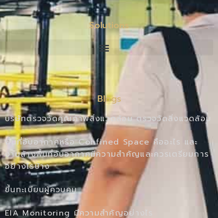
Solutions
Blogs
บริษัทตรวจวัดคุณภาพสิ่งแวดล้อม ตรวจวัดสิ่งแวดล้อม
พื้นที่อับอากาศหรือ Confined Space คืออะไร และ
งานล้างพื้นที่อับอากาศมีความสำคัญและควรเตรียมการ
อย่างไรบ้าง
ขึ้นทะเบียนผู้ควบคุม
EIA Monitoring มีความสำคัญอย่างไร