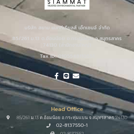
บริษัท สยาม แมททีเรียลส์ เอ็กเชนจ์ จำกัด
85/261 ม.13 ต.อ้อมน้อย อ.กระทุ่มแบน จ.สมุทรสาคร
74130 (สำนักงานใหญ่)
Tax ID: 0105548110551
Head Office
85/261 ม.13 ต.อ้อมน้อย อ.กระทุ่มแบน จ.สมุทรสาคร 74130
02-8137550-1
02-8137552