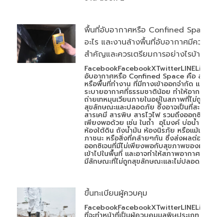
พื้นที่อับอากาศหรือ Confined Space ค
อะไร และงานล้างพื้นที่อับอากาศมีความ
สำคัญและควรเตรียมการอย่างไรบ้าง
FacebookFacebookXTwitterLINELineพื้นท
อับอากาศหรือ Confined Space คือ สถานที
หรือพื้นที่ทำงาน ที่มีทางเข้าออกจำกัด และมีก
ระบายอากาศที่ธรรมชาติน้อย ทำให้อากาศ
ถ่ายเทหมุนเวียนภายในอยู่ในสภาพที่ไม่ถูก
สุขลักษณะและปลอดภัย ซึ่งอาจเป็นที่สะสมข
สารเคมี สารพิษ สารไวไฟ รวมถึงออกซิเจนที่ไ
เพียงพอด้วย เช่น ในถ้ำ อุโมงค์ บ่อน้ำ หลุม
ห้องใต้ดิน ถังน้ำมัน ห้องนิรภัย หรือแม้แต่
ภาชนะ หรือสิ่งที่คล้ายๆกัน ซึ่งส่งผลต่อ
ออกซิเจนที่มีไม่เพียงพอกับสุขภาพของผู้ที่
เข้าไปในพื้นที่ และอาจทำให้สภาพอากาศภายใ
มีลักษณะที่ไม่ถูกสุขลักษณะและไม่ปลอดภัย
ขึ้นทะเบียนผู้ควบคุม
FacebookFacebookXTwitterLINELineผู้
ที่จะทำหน้าที่เป็นผู้ควบคุมมลพิษประเภท