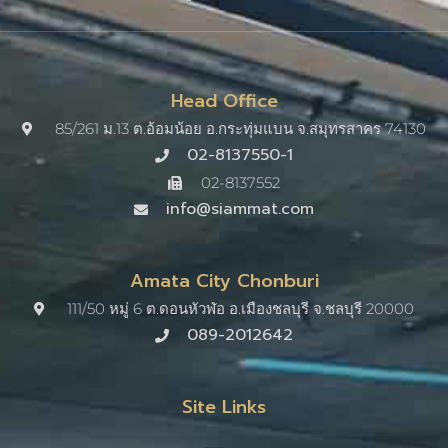
Head Office
85/261 ม.13 ต.อ้อมน้อย อ.กระทุ่มแบน จ.สมุทรสาคร 74130
02-8137550-1
02-8137552
info@siammat.com
Amata City Chonburi
111/50 หมู่ 6 ต.ดอนหัวฬ่อ อ.เมืองชลบุรี จ.ชลบุรี 20000​
089-2012642
Site Links