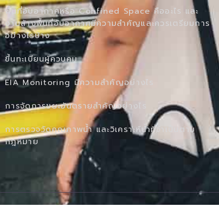
พื้นที่อับอากาศหรือ Confined Space คืออะไร และ
งานล้างพื้นที่อับอากาศมีความสำคัญและควรเตรียมการ
อย่างไรบ้าง
ขึ้นทะเบียนผู้ควบคุม
EIA Monitoring มีความสำคัญอย่างไร
การจัดการขยะอันตรายสำคัญอย่างไร
การตรวจวัดคุณภาพน้ำ และวิเคราะห์น้ำที่จำเป็นตาม
กฎหมาย
Ⓒ 2020 - All Rights Are Reserved