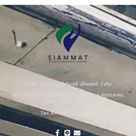
บริษัท สยาม แมททีเรียลส์ เอ็กเชนจ์ จำกัด
85/261 ม.13 ต.อ้อมน้อย อ.กระทุ่มแบน จ.สมุทรสาคร
74130 (สำนักงานใหญ่)
Tax ID: 0105548110551