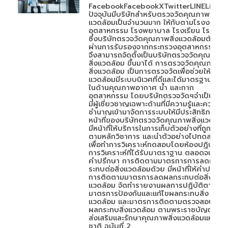
FacebookFacebookXTwitterLINELineใน
ปัจจุบันมีบริษัทสำหรับตรวจวัดคุณภาพสิ่ง
แวดล้อมเป็นจำนวนมาก ให้กับตามโรงงาน
อุตสาหกรรม โรงพยาบาล โรงเรียน โรงแรม
ซึ่งบริษัทตรวจวัดคุณภาพสิ่งแวดล้อมต้อง
ผ่านการรับรองจากกระทรวงอุตสาหกรรม
จึงสามารถจัดตั้งเป็นบริษัทตรวจวัดคุณภาพ
สิ่งแวดล้อม ขึ้นมาได้ การตรวจวัดคุณภาพ
สิ่งแวดล้อม เป็นการตรวจวัดเพื่อช่วยให้สิ่ง
แวดล้อมมีระบบนิเวศที่ดีและได้มาตรฐาน ทั้ง
ในด้านคุณภาพอากาศ น้ำ และกาก
อุตสาหกรรม โดยบริษัทตรวจวัดฯจำเป็นต้อง
มีผู้เชี่ยวชาญเฉพาะด้านที่มีความรู้และความ
ชำนาญเข้ามาจัดการระบบให้มีประสิทธิภาพ
หน้าที่ของบริษัทตรวจวัดคุณภาพสิ่งแวดล้อม
มีหน้าที่ให้บริการในการเก็บตัวอย่างที่ถูกต้อง
ตามหลักวิชาการ และนำตัวอย่างไปทดสอบ
เพื่อทำการวิเคราะห์ทดสอบโดยห้องปฏิบัติ
การวิเคราะห์ที่ได้รับมาตราฐาน ตลอดจนให้
คำปรึกษา การติดตามมาตรการการลดผลก
ระทบต่อสิ่งแวดล้อมด้วย มีหน้าที่ให้คำปรึกษา
การติดตามมาตรการลดผลกระทบต่อสิ่ง
แวดล้อม จัดทำรายงานผลการปฏิบัติตาม
มาตรการป้องกันและแก้ไขผลกระทบสิ่ง
แวดล้อม และมาตรการติดตามตรวจสอบ
ผลกระทบสิ่งแวดล้อม ตามพระราชบัญญัติ
ส่งเสริมและรักษาคุณภาพสิ่งแวดล้อมแห่ง
ชาติ ฉบับที่ 2