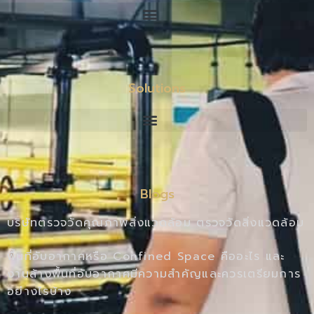
Solutions
Blogs
บริษัทตรวจวัดคุณภาพสิ่งแวดล้อม ตรวจวัดสิ่งแวดล้อม
พื้นที่อับอากาศหรือ Confined Space คืออะไร และ
งานล้างพื้นที่อับอากาศมีความสำคัญและควรเตรียมการ
อย่างไรบ้าง