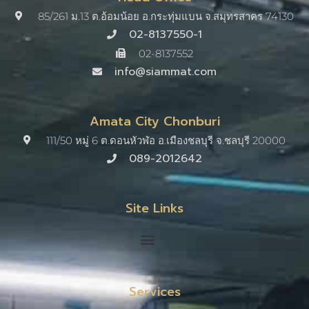
85/261 ม.13 ต.อ้อมน้อย อ.กระทุ่มแบน จ.สมุทรสาคร 74130
02-8137550-1
02-8137552
info@siammat.com
Amata City Chonburi
111/50 หมู่ 6 ต.ดอนหัวฬ่อ อ.เมืองชลบุรี จ.ชลบุรี 20000​
089-2012642
Site Links
Services