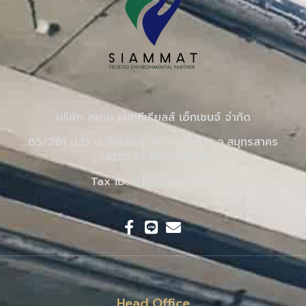
บริษัท สยาม แมททีเรียลส์ เอ็กเชนจ์ จำกัด
85/261 ม.13 ต.อ้อมน้อย อ.กระทุ่มแบน จ.สมุทรสาคร
74130 (สำนักงานใหญ่)
Tax ID: 0105548110551
Head Office