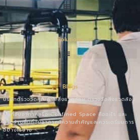
Solutions
Blogs
บริษัทตรวจวัดคุณภาพสิ่งแวดล้อม ตรวจวัดสิ่งแวดล้อม
พื้นที่อับอากาศหรือ Confined Space คืออะไร และ
งานล้างพื้นที่อับอากาศมีความสำคัญและควรเตรียมการ
อย่างไรบ้าง