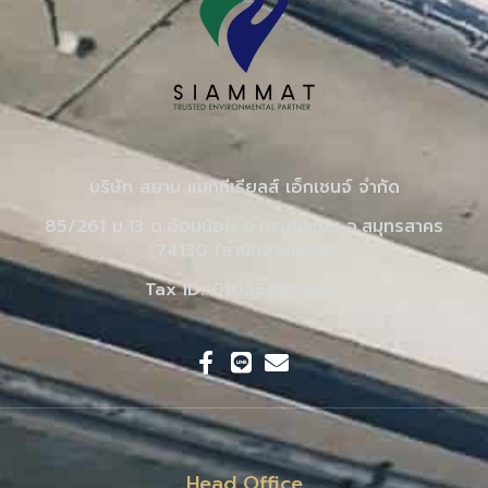
บริษัท สยาม แมททีเรียลส์ เอ็กเชนจ์ จำกัด
85/261 ม.13 ต.อ้อมน้อย อ.กระทุ่มแบน จ.สมุทรสาคร
74130 (สำนักงานใหญ่)
Tax ID: 0105548110551
Head Office