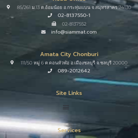
85/261 ม.13 ต.อ้อมน้อย อ.กระทุ่มแบน จ.สมุทรสาคร 74130
02-8137550-1
02-8137552
info@siammat.com
Amata City Chonburi
111/50 หมู่ 6 ต.ดอนหัวฬ่อ อ.เมืองชลบุรี จ.ชลบุรี 20000​
089-2012642
Site Links
Services