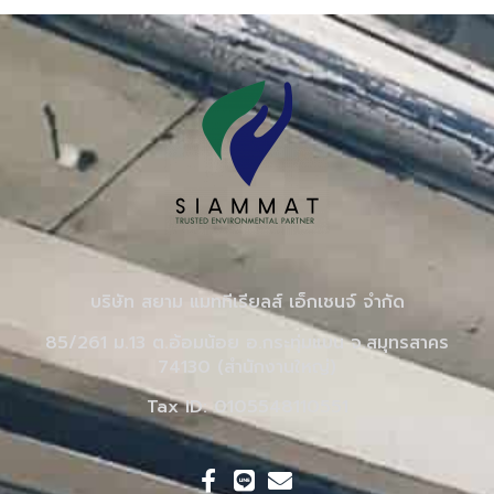
บริษัท สยาม แมททีเรียลส์ เอ็กเชนจ์ จำกัด
85/261 ม.13 ต.อ้อมน้อย อ.กระทุ่มแบน จ.สมุทรสาคร
74130 (สำนักงานใหญ่)
Tax ID: 0105548110551