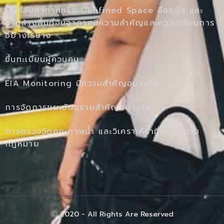
พื้นที่อับอากาศหรือ Confined Space คืออะไร และ
งานล้างพื้นที่อับอากาศมีความสำคัญและควรเตรียมการ
อย่างไรบ้าง
ขึ้นทะเบียนผู้ควบคุม
EIA Monitoring มีความสำคัญอย่างไร
การจัดการขยะอันตรายสำคัญอย่างไร
การตรวจวัดคุณภาพน้ำ และวิเคราะห์น้ำที่จำเป็นตาม
กฎหมาย
Ⓒ 2020 - All Rights Are Reserved