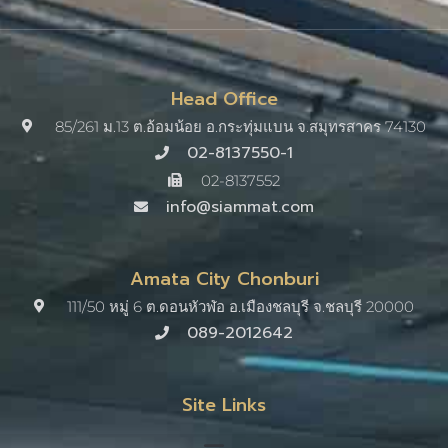
Head Office
85/261 ม.13 ต.อ้อมน้อย อ.กระทุ่มแบน จ.สมุทรสาคร 74130
02-8137550-1
02-8137552
info@siammat.com
Amata City Chonburi
111/50 หมู่ 6 ต.ดอนหัวฬ่อ อ.เมืองชลบุรี จ.ชลบุรี 20000​
089-2012642
Site Links