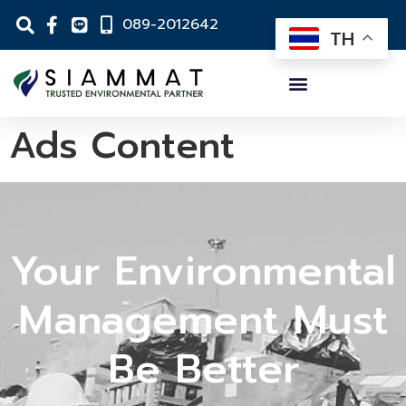
089-2012642
TH
Ads Content
Your Environmental
Management Must
Be Better