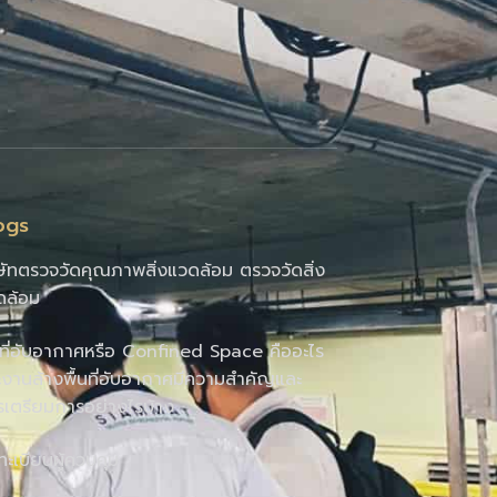
ogs
ษัทตรวจวัดคุณภาพสิ่งแวดล้อม ตรวจวัดสิ่ง
ดล้อม
นที่อับอากาศหรือ Confined Space คืออะไร
งานล้างพื้นที่อับอากาศมีความสำคัญและ
รเตรียมการอย่างไรบ้าง
นทะเบียนผู้ควบคุม