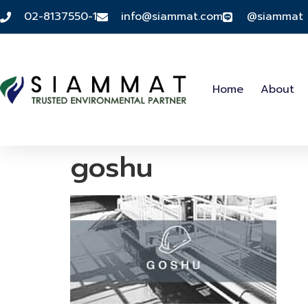
02-8137550-1
info@siammat.com
@siammat
Home
About
goshu