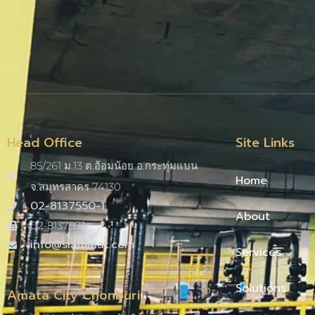
Head Office
Site Links
85/261 ม.13 ต.อ้อมน้อย อ.กระทุ่มแบน
Home
จ.สมุทรสาคร 74130
02-8137550-1
About
02-8137552
info@siammat.com
Services
Solutions
Amata City Chonburi