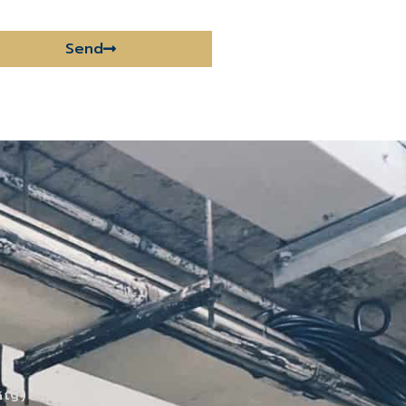
Send
หญ่)