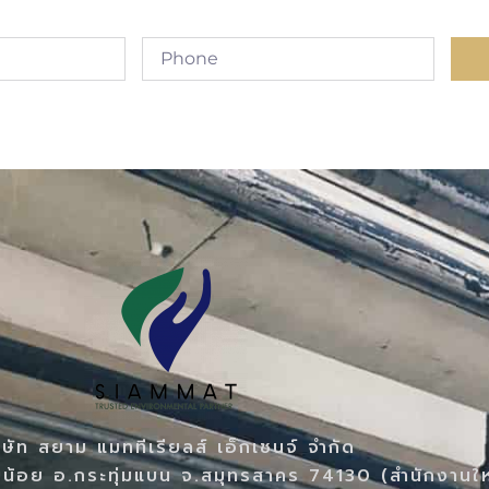
ิษัท สยาม แมททีเรียลส์ เอ็กเชนจ์ จำกัด
น้อย อ.กระทุ่มแบน จ.สมุทรสาคร 74130 (สำนักงานใ