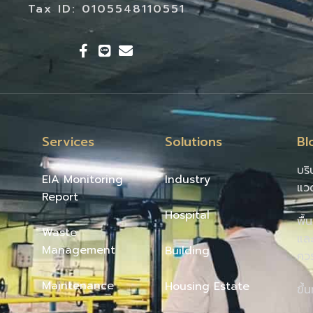
Tax ID: 0105548110551
Services
Solutions
Bl
บริ
EIA Monitoring
Industry
แว
Report
Hospital
พื้
Waste
และ
Management
Building
คว
Maintenance
Housing Estate
ขึ้