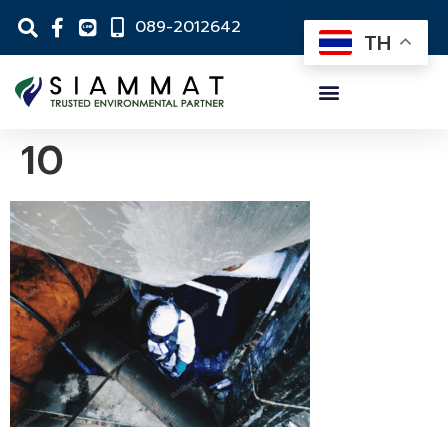
089-2012642
TH
10