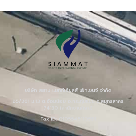
บริษัท สยาม แมททีเรียลส์ เอ็กเชนจ์ จำกัด
85/261 ม.13 ต.อ้อมน้อย อ.กระทุ่มแบน จ.สมุทรสาคร
74130 (สำนักงานใหญ่)
Tax ID: 0105548110551