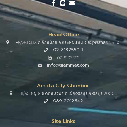
Head Office
85/261 ม.13 ต.อ้อมน้อย อ.กระทุ่มแบน จ.สมุทรสาคร 74130
02-8137550-1
02-8137552
info@siammat.com
Amata City Chonburi
111/50 หมู่ 6 ต.ดอนหัวฬ่อ อ.เมืองชลบุรี จ.ชลบุรี 20000​
089-2012642
Site Links