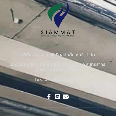
บริษัท สยาม แมททีเรียลส์ เอ็กเชนจ์ จำกัด
85/261 ม.13 ต.อ้อมน้อย อ.กระทุ่มแบน จ.สมุทรสาคร
74130 (สำนักงานใหญ่)
Tax ID: 0105548110551