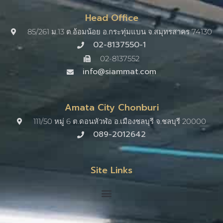
Head Office
85/261 ม.13 ต.อ้อมน้อย อ.กระทุ่มแบน จ.สมุทรสาคร 74130
02-8137550-1
02-8137552
info@siammat.com
Amata City Chonburi
111/50 หมู่ 6 ต.ดอนหัวฬ่อ อ.เมืองชลบุรี จ.ชลบุรี 20000​
089-2012642
Site Links