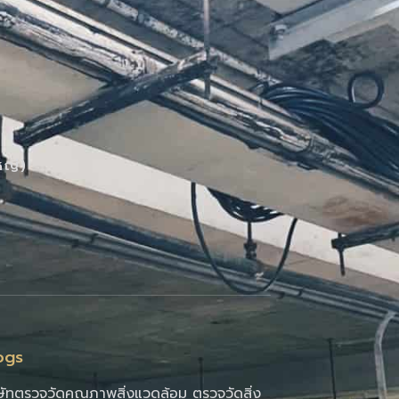
หญ่)
ogs
ษัทตรวจวัดคุณภาพสิ่งแวดล้อม ตรวจวัดสิ่ง