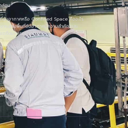
ดล้อม
นที่อับอากาศหรือ Confined Space คืออะไร
งานล้างพื้นที่อับอากาศมีความสำคัญและ
รเตรียมการอย่างไรบ้าง
นทะเบียนผู้ควบคุม
A Monitoring มีความสำคัญอย่างไร
รจัดการขยะอันตรายสำคัญอย่างไร
ตรวจวัดคุณภาพน้ำ และวิเคราะห์น้ำที่จำเป็น
มกฎหมาย