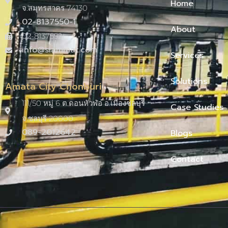
Home
จ.สมุทรสาคร 74130
02-8137550-1
About
02-8137552
info@siammat.com
Services
Solutions
Amata City Chonburi
111/50 หมู่ 6 ต.ดอนหัวฬ่อ อ.เมืองชลบุรี
Case Studies
จ.ชลบุรี 20000​
089-2012642
Blogs
Contact