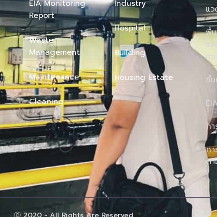
EIA Monitoring
Industry
แว
Report
Hospital
พื้
Waste
และ
Management
Building
คว
Maintenance
Housing Estate
ขึ้
Cleaning
EI
กา
การ
ตา
Ⓒ 2020 - All Rights Are Reserved