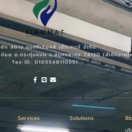
ิษัท สยาม แมททีเรียลส์ เอ็กเชนจ์ จำกัด
น้อย อ.กระทุ่มแบน จ.สมุทรสาคร 74130 (สำนักงานใ
Tax ID: 0105548110551
Services
Solutions
Bl
บริ