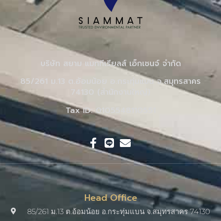
บริษัท สยาม แมททีเรียลส์ เอ็กเชนจ์ จำกัด
85/261 ม.13 ต.อ้อมน้อย อ.กระทุ่มแบน จ.สมุทรสาคร
74130 (สำนักงานใหญ่)
Tax ID: 0105548110551
Head Office
85/261 ม.13 ต.อ้อมน้อย อ.กระทุ่มแบน จ.สมุทรสาคร 74130