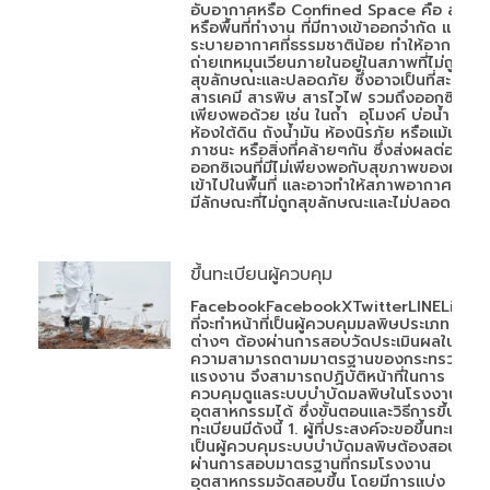
อับอากาศหรือ Confined Space คือ สถานที
หรือพื้นที่ทำงาน ที่มีทางเข้าออกจำกัด และมีก
ระบายอากาศที่ธรรมชาติน้อย ทำให้อากาศ
ถ่ายเทหมุนเวียนภายในอยู่ในสภาพที่ไม่ถูก
สุขลักษณะและปลอดภัย ซึ่งอาจเป็นที่สะสมข
สารเคมี สารพิษ สารไวไฟ รวมถึงออกซิเจนที่ไ
เพียงพอด้วย เช่น ในถ้ำ อุโมงค์ บ่อน้ำ หลุม
ห้องใต้ดิน ถังน้ำมัน ห้องนิรภัย หรือแม้แต่
ภาชนะ หรือสิ่งที่คล้ายๆกัน ซึ่งส่งผลต่อ
ออกซิเจนที่มีไม่เพียงพอกับสุขภาพของผู้ที่
เข้าไปในพื้นที่ และอาจทำให้สภาพอากาศภายใ
มีลักษณะที่ไม่ถูกสุขลักษณะและไม่ปลอดภัย
ขึ้นทะเบียนผู้ควบคุม
FacebookFacebookXTwitterLINELineผู้
ที่จะทำหน้าที่เป็นผู้ควบคุมมลพิษประเภท
ต่างๆ ต้องผ่านการสอบวัดประเมินผลใน
ความสามารถตามมาตรฐานของกระทรวง
แรงงาน จึงสามารถปฏิบัติหน้าที่ในการ
ควบคุมดูแลระบบบำบัดมลพิษในโรงงาน
อุตสาหกรรมได้ ซึ่งขั้นตอนและวิธีการขึ้น
ทะเบียนมีดังนี้ 1. ผู้ที่ประสงค์จะขอขึ้นทะเบียน
เป็นผู้ควบคุมระบบบำบัดมลพิษต้องสอบ
ผ่านการสอบมาตรฐานที่กรมโรงงาน
อุตสาหกรรมจัดสอบขึ้น โดยมีการแบ่ง