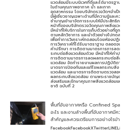
แวดล้อมมีระบบนิเวศที่ดีและได้มาตรฐาน ทั้ง
ในด้านคุณภาพอากาศ น้ำ และกาก
อุตสาหกรรม โดยบริษัทตรวจวัดฯจำเป็นต้อง
มีผู้เชี่ยวชาญเฉพาะด้านที่มีความรู้และความ
ชำนาญเข้ามาจัดการระบบให้มีประสิทธิภาพ
หน้าที่ของบริษัทตรวจวัดคุณภาพสิ่งแวดล้อม
มีหน้าที่ให้บริการในการเก็บตัวอย่างที่ถูกต้อง
ตามหลักวิชาการ และนำตัวอย่างไปทดสอบ
เพื่อทำการวิเคราะห์ทดสอบโดยห้องปฏิบัติ
การวิเคราะห์ที่ได้รับมาตราฐาน ตลอดจนให้
คำปรึกษา การติดตามมาตรการการลดผลก
ระทบต่อสิ่งแวดล้อมด้วย มีหน้าที่ให้คำปรึกษา
การติดตามมาตรการลดผลกระทบต่อสิ่ง
แวดล้อม จัดทำรายงานผลการปฏิบัติตาม
มาตรการป้องกันและแก้ไขผลกระทบสิ่ง
แวดล้อม และมาตรการติดตามตรวจสอบ
ผลกระทบสิ่งแวดล้อม ตามพระราชบัญญัติ
ส่งเสริมและรักษาคุณภาพสิ่งแวดล้อมแห่ง
ชาติ ฉบับที่ 2
พื้นที่อับอากาศหรือ Confined Space ค
อะไร และงานล้างพื้นที่อับอากาศมีความ
สำคัญและควรเตรียมการอย่างไรบ้าง
FacebookFacebookXTwitterLINELineพื้นท