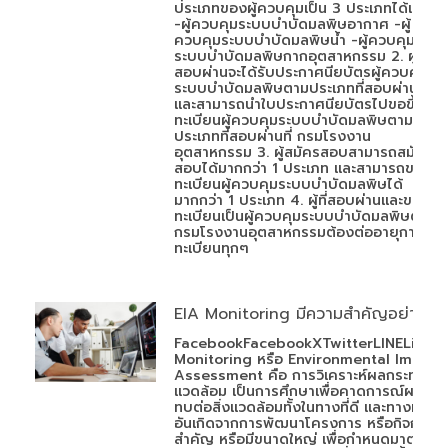
ประเภทของผู้ควบคุมเป็น 3 ประเภทได้แก่
-ผู้ควบคุมระบบบำบัดมลพิษอากาศ -ผู้
ควบคุมระบบบำบัดมลพิษน้ำ -ผู้ควบคุม
ระบบบำบัดมลพิษกากอุตสาหกรรม 2. ผู้ที่
สอบผ่านจะได้รับประกาศนียบัตรผู้ควบคุม
ระบบบำบัดมลพิษตามประเภทที่สอบผ่าน
และสามารถนำใบประกาศนียบัตรไปขอขึ้น
ทะเบียนผู้ควบคุมระบบบำบัดมลพิษตาม
ประเภทที่สอบผ่านที่ กรมโรงงาน
อุตสาหกรรม 3. ผู้สมัครสอบสามารถสมัคร
สอบได้มากกว่า 1 ประเภท และสามารถขอขึ้น
ทะเบียนผู้ควบคุมระบบบำบัดมลพิษได้
มากกว่า 1 ประเภท 4. ผู้ที่สอบผ่านและขอขึ้น
ทะเบียนเป็นผู้ควบคุมระบบบำบัดมลพิษต่อ
กรมโรงงานอุตสาหกรรมต้องต่ออายุการขึ้น
ทะเบียนทุกๆ
EIA Monitoring มีความสำคัญอย่างไร
FacebookFacebookXTwitterLINELineEI
Monitoring หรือ Environmental Impact
Assessment คือ การวิเคราะห์ผลกระทบสิ่ง
แวดล้อม เป็นการศึกษาเพื่อคาดการณ์ผลกระ
ทบต่อสิ่งแวดล้อมทั้งในทางที่ดี และทางที่ไม่ดี
อันเกิดจากการพัฒนาโครงการ หรือกิจการที่
สำคัญ หรือมีขนาดใหญ่ เพื่อกำหนดมาตรการ