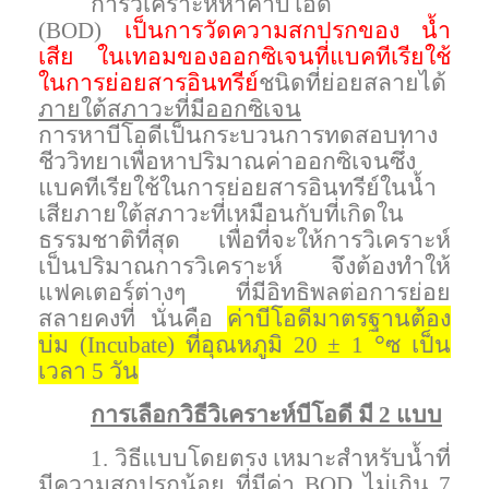
การวิเคราะห์หาค่าบีโอดี
(
BOD)
เป็นการวัดความสกปรกของ น้ำ
เสีย ในเทอมของออกซิเจนที่แบคทีเรียใช้
ในการย่อยสารอินทรีย์
ชนิดที่ย่อยสลายได้
ภายใต้สภาวะที่มีออกซิเจน
การหาบีโอดีเป็นกระบวนการทดสอบทาง
ชีววิทยาเพื่อหาปริมาณค่าออกซิเจนซึ่ง
แบคทีเรียใช้ในการย่อยสารอินทรีย์ในน้ำ
เสียภายใต้สภาวะที่เหมือนกับที่เกิดใน
ธรรมชาติที่สุด เพื่อที่จะให้การวิเคราะห์
เป็นปริมาณการวิเคราะห์ จึงต้องทำให้
แฟคเตอร์ต่างๆ ที่มีอิทธิพลต่อการย่อย
สลายคงที่ นั่นคือ
ค่าบีโอดีมาตรฐานต้อง
๐
บ่ม (
Incubate
) ที่อุณหภูมิ
20 ± 1
ซ
เป็น
เวลา
5
วัน
การเลือกวิธีวิเคราะห์บีโอดี มี
2
แบบ
1.
วิธีแบบโดยตรง เหมาะสำหรับน้ำที่
มีความสกปรกน้อย ที่มีค่า
BOD
ไม่เกิน
7