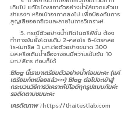
4. ตัวอย่างน้ำที่มีออกซิเจนอิ่มตัวมมาก
เกินไป แก้ไขโดยเอาตัวอย่างน้ำใส่ขวดแล้วเข
ย่าแรงๆ หรือเป่าอากาศลงไป เพื่อป้องกันการ
สูญเสียออกซิเจนละลายในการวิเคราะห์
5. กรณีตัวอย่างน้ำเกิดไนตริฟิชั่น ต้อง
ทำการยับยั้งโดยเติม 2-คลอโร 6-ไตรคลอ
โร-เมทธิล 3 มก.ต่อตัวอย่างขนาด 300
มล.หรือเติมน้ำเจือจางจนมีความเข้มข้น 10
มก./ลิตร ก่อนก็ได้
Blog นี้เรามาเตรียมตัวอย่างน้ำก่อนนะคะ (แค่
เตรียมก็เหนื่อยแล้ว+++) Blog ต่อไปจะเข้าสู่
กระบวนวิธีการวิเคราะห์บีโอดีทุกรูปแบบกันค่ะ
รอติดตามชมนะคะ
เครดิตภาพ :
https://thaitestlab.com