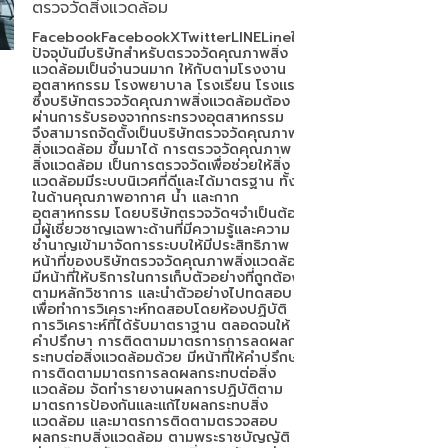
ตรวจวัดสิ่งแวดล้อม
FacebookFacebookXTwitterLINELineใน
ปัจจุบันมีบริษัทสำหรับตรวจวัดคุณภาพสิ่ง
แวดล้อมเป็นจำนวนมาก ให้กับตามโรงงาน
อุตสาหกรรม โรงพยาบาล โรงเรียน โรงแรม
ซึ่งบริษัทตรวจวัดคุณภาพสิ่งแวดล้อมต้อง
ผ่านการรับรองจากกระทรวงอุตสาหกรรม
จึงสามารถจัดตั้งเป็นบริษัทตรวจวัดคุณภาพ
สิ่งแวดล้อม ขึ้นมาได้ การตรวจวัดคุณภาพ
สิ่งแวดล้อม เป็นการตรวจวัดเพื่อช่วยให้สิ่ง
แวดล้อมมีระบบนิเวศที่ดีและได้มาตรฐาน ทั้ง
ในด้านคุณภาพอากาศ น้ำ และกาก
อุตสาหกรรม โดยบริษัทตรวจวัดฯจำเป็นต้อง
มีผู้เชี่ยวชาญเฉพาะด้านที่มีความรู้และความ
ชำนาญเข้ามาจัดการระบบให้มีประสิทธิภาพ
หน้าที่ของบริษัทตรวจวัดคุณภาพสิ่งแวดล้อม
มีหน้าที่ให้บริการในการเก็บตัวอย่างที่ถูกต้อง
ตามหลักวิชาการ และนำตัวอย่างไปทดสอบ
เพื่อทำการวิเคราะห์ทดสอบโดยห้องปฏิบัติ
การวิเคราะห์ที่ได้รับมาตราฐาน ตลอดจนให้
คำปรึกษา การติดตามมาตรการการลดผลก
ระทบต่อสิ่งแวดล้อมด้วย มีหน้าที่ให้คำปรึกษา
การติดตามมาตรการลดผลกระทบต่อสิ่ง
แวดล้อม จัดทำรายงานผลการปฏิบัติตาม
มาตรการป้องกันและแก้ไขผลกระทบสิ่ง
แวดล้อม และมาตรการติดตามตรวจสอบ
ผลกระทบสิ่งแวดล้อม ตามพระราชบัญญัติ