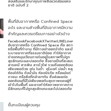
ส่งเสริมและรักษาคุณภาพสิ่งแวดล้อมแห่ง
ชาติ ฉบับที่ 2
พื้นที่อับอากาศหรือ Confined Space คือ
อะไร และงานล้างพื้นที่อับอากาศมีความ
สำคัญและควรเตรียมการอย่างไรบ้าง
FacebookFacebookXTwitterLINELineพื้นที่
อับอากาศหรือ Confined Space คือ สถานที่
หรือพื้นที่ทำงาน ที่มีทางเข้าออกจำกัด และมีการ
ระบายอากาศที่ธรรมชาติน้อย ทำให้อากาศ
ถ่ายเทหมุนเวียนภายในอยู่ในสภาพที่ไม่ถูก
สุขลักษณะและปลอดภัย ซึ่งอาจเป็นที่สะสมของ
สารเคมี สารพิษ สารไวไฟ รวมถึงออกซิเจนที่ไม่
เพียงพอด้วย เช่น ในถ้ำ อุโมงค์ บ่อน้ำ หลุม
ห้องใต้ดิน ถังน้ำมัน ห้องนิรภัย หรือแม้แต่
ภาชนะ หรือสิ่งที่คล้ายๆกัน ซึ่งส่งผลต่อ
ออกซิเจนที่มีไม่เพียงพอกับสุขภาพของผู้ที่
เข้าไปในพื้นที่ และอาจทำให้สภาพอากาศภายใน
มีลักษณะที่ไม่ถูกสุขลักษณะและไม่ปลอดภัย
ขึ้นทะเบียนผู้ควบคุม