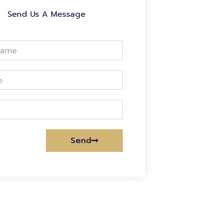
Send Us A Message
Send
tive: