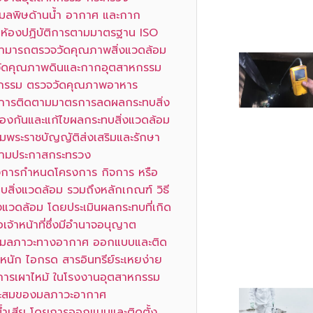
ัดมลพิษด้านน้ำ อากาศ และกาก
ถห้องปฏิบัติการตามมาตรฐาน ISO
ี่สามารถตรวจวัดคุณภาพสิ่งแวดล้อม
จวัดคุณภาพดินและกากอุตสาหกรรม
หกรรม ตรวจวัดคุณภาพอาหาร
ษาการติดตามมาตรการลดผลกระทบสิ่ง
องกันและแก้ไขผลกระทบสิ่งแวดล้อม
พระราชบัญญัติส่งเสริมและรักษา
ะตามประกาสกระทรวง
องการกำหนดโครงการ กิจการ หรือ
สิ่งแวดล้อม รวมถึงหลักเกณฑ์ วิธี
แวดล้อม โดยประเมินผลกระทบที่เกิด
จ้าหน้าที่ซึ่งมีอำนาจอนุญาต
จัดมลภาวะทางอากาศ ออกแบบและติด
ะหนัก ไอกรด สารอินทรีย์ระเหยง่าย
กการเผาไหม้ ในโรงงานอุตสาหกรรม
าะสมของมลภาวะอากาศ
น้ำเสีย โดยการออกแบบและติดตั้ง