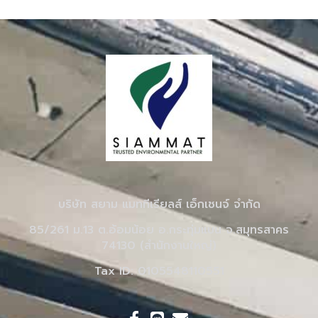
บริษัท สยาม แมททีเรียลส์ เอ็กเชนจ์ จำกัด
85/261 ม.13 ต.อ้อมน้อย อ.กระทุ่มแบน จ.สมุทรสาคร
74130 (สำนักงานใหญ่)
Tax ID: 0105548110551