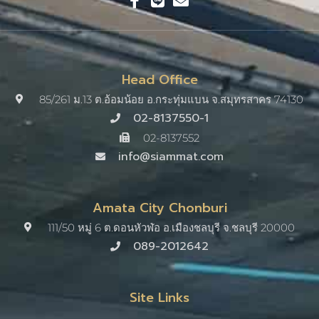
Head Office
85/261 ม.13 ต.อ้อมน้อย อ.กระทุ่มแบน จ.สมุทรสาคร 74130
02-8137550-1
02-8137552
info@siammat.com
Amata City Chonburi
111/50 หมู่ 6 ต.ดอนหัวฬ่อ อ.เมืองชลบุรี จ.ชลบุรี 20000​
089-2012642
Site Links