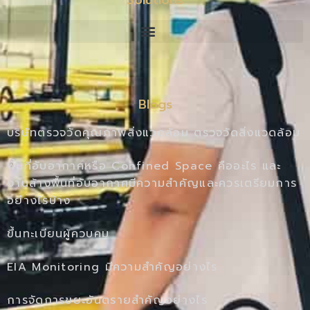
Blogs
บริษัทตรวจวัดคุณภาพสิ่งแวดล้อม ตรวจวัดสิ่งแวดล้อม
พื้นที่อับอากาศหรือ Confined Space คืออะไร และ
งานล้างพื้นที่อับอากาศมีความสำคัญและควรเตรียมการ
อย่างไรบ้าง
ขึ้นทะเบียนผู้ควบคุม
EIA Monitoring มีความสำคัญอย่างไร
การจัดการขยะอันตรายสำคัญอย่างไร