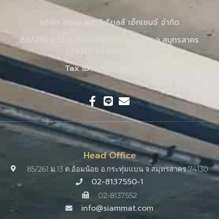
บริษัท สยาม แมททีเรียลส์ เอ็กเชนจ์ จำกัด
85/261 ม.13 ต.อ้อมน้อย อ.กระทุ่มแบน จ.สมุทรสาคร
74130 (สำนักงานใหญ่)
Tax ID: 0105548110551
Head Office
85/261 ม.13 ต.อ้อมน้อย อ.กระทุ่มแบน จ.สมุทรสาคร 74130
02-8137550-1
02-8137552
info@siammat.com