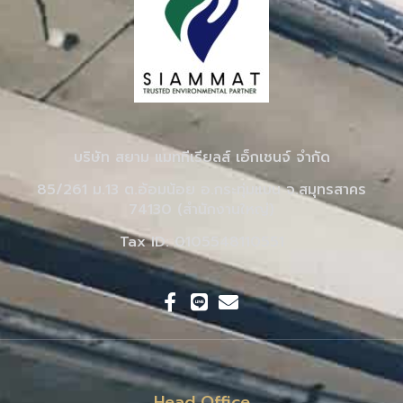
บริษัท สยาม แมททีเรียลส์ เอ็กเชนจ์ จำกัด
85/261 ม.13 ต.อ้อมน้อย อ.กระทุ่มแบน จ.สมุทรสาคร
74130 (สำนักงานใหญ่)
Tax ID: 0105548110551
Head Office