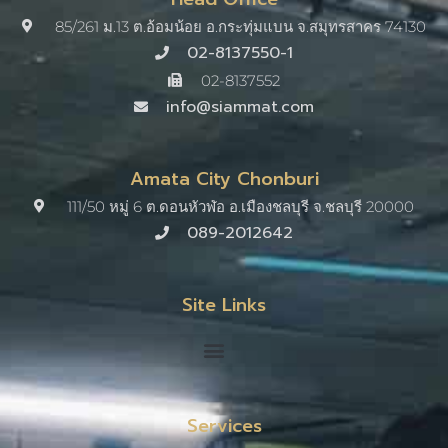
85/261 ม.13 ต.อ้อมน้อย อ.กระทุ่มแบน จ.สมุทรสาคร 74130
02-8137550-1
02-8137552
info@siammat.com
Amata City Chonburi
111/50 หมู่ 6 ต.ดอนหัวฬ่อ อ.เมืองชลบุรี จ.ชลบุรี 20000​
089-2012642
Site Links
Services