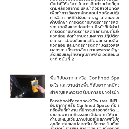
มีหน้าที่ให้บริการในการเก็บตัวอย่างที่ถูกต้อง
ตามหลักวิชาการ และนำตัวอย่างไปทดสอบ
เพื่อทำการวิเคราะห์ทดสอบโดยห้องปฏิบัติ
การวิเคราะห์ที่ได้รับมาตราฐาน ตลอดจนให้
คำปรึกษา การติดตามมาตรการการลดผลก
ระทบต่อสิ่งแวดล้อมด้วย มีหน้าที่ให้คำปรึกษา
การติดตามมาตรการลดผลกระทบต่อสิ่ง
แวดล้อม จัดทำรายงานผลการปฏิบัติตาม
มาตรการป้องกันและแก้ไขผลกระทบสิ่ง
แวดล้อม และมาตรการติดตามตรวจสอบ
ผลกระทบสิ่งแวดล้อม ตามพระราชบัญญัติ
ส่งเสริมและรักษาคุณภาพสิ่งแวดล้อมแห่ง
ชาติ ฉบับที่ 2
พื้นที่อับอากาศหรือ Confined Space ค
อะไร และงานล้างพื้นที่อับอากาศมีความ
สำคัญและควรเตรียมการอย่างไรบ้าง
FacebookFacebookXTwitterLINELineพื้นท
อับอากาศหรือ Confined Space คือ สถานที
หรือพื้นที่ทำงาน ที่มีทางเข้าออกจำกัด และมีก
ระบายอากาศที่ธรรมชาติน้อย ทำให้อากาศ
ถ่ายเทหมุนเวียนภายในอยู่ในสภาพที่ไม่ถูก
สุขลักษณะและปลอดภัย ซึ่งอาจเป็นที่สะสมข
สารเคมี สารพิษ สารไวไฟ รวมถึงออกซิเจนที่ไ