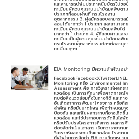
และสามารถนำใบประกาศนียบัตรไปขอขึ้น
ทะเบียนผู้ควบคุมระบบบำบัดมลพิษตาม
ประเภทที่สอบผ่านที่ กรมโรงงาน
อุตสาหกรรม 3. ผู้สมัครสอบสามารถสมัคร
สอบได้มากกว่า 1 ประเภท และสามารถขอขึ้น
ทะเบียนผู้ควบคุมระบบบำบัดมลพิษได้
มากกว่า 1 ประเภท 4. ผู้ที่สอบผ่านและขอขึ้น
ทะเบียนเป็นผู้ควบคุมระบบบำบัดมลพิษต่อ
กรมโรงงานอุตสาหกรรมต้องต่ออายุการขึ้น
ทะเบียนทุกๆ
EIA Monitoring มีความสำคัญอย่างไร
FacebookFacebookXTwitterLINELineEI
Monitoring หรือ Environmental Impact
Assessment คือ การวิเคราะห์ผลกระทบสิ่ง
แวดล้อม เป็นการศึกษาเพื่อคาดการณ์ผลกระ
ทบต่อสิ่งแวดล้อมทั้งในทางที่ดี และทางที่ไม่ดี
อันเกิดจากการพัฒนาโครงการ หรือกิจการที่
สำคัญ หรือมีขนาดใหญ่ เพื่อกำหนดมาตรการ
ป้องกัน และแก้ไขผลกระทบที่อาจเกิดขึ้นกับสิ่
แวดล้อม และใช้ประกอบการตัดสินใจพัฒนา
หรือปรับปรุงโครงการกิจการ ผลการศึกษา
ต้องจัดทำเป็นเอกสาร เรียกว่ารายงานการ
วิเคราะห์ผลกระทบสิ่งแวดล้อม โรงงานประเภ
ที่เข้าข่ายการจัดทำ EIA ตามที่กฎหมายกำหน