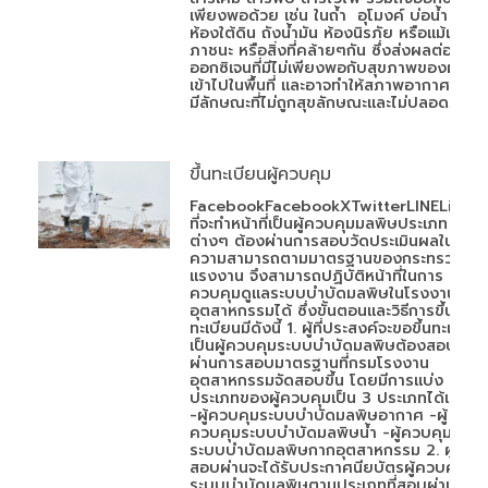
เพียงพอด้วย เช่น ในถ้ำ อุโมงค์ บ่อน้ำ หลุม
ห้องใต้ดิน ถังน้ำมัน ห้องนิรภัย หรือแม้แต่
ภาชนะ หรือสิ่งที่คล้ายๆกัน ซึ่งส่งผลต่อ
ออกซิเจนที่มีไม่เพียงพอกับสุขภาพของผู้ที่
เข้าไปในพื้นที่ และอาจทำให้สภาพอากาศภายใ
มีลักษณะที่ไม่ถูกสุขลักษณะและไม่ปลอดภัย
ขึ้นทะเบียนผู้ควบคุม
FacebookFacebookXTwitterLINELineผู้
ที่จะทำหน้าที่เป็นผู้ควบคุมมลพิษประเภท
ต่างๆ ต้องผ่านการสอบวัดประเมินผลใน
ความสามารถตามมาตรฐานของกระทรวง
แรงงาน จึงสามารถปฏิบัติหน้าที่ในการ
ควบคุมดูแลระบบบำบัดมลพิษในโรงงาน
อุตสาหกรรมได้ ซึ่งขั้นตอนและวิธีการขึ้น
ทะเบียนมีดังนี้ 1. ผู้ที่ประสงค์จะขอขึ้นทะเบียน
เป็นผู้ควบคุมระบบบำบัดมลพิษต้องสอบ
ผ่านการสอบมาตรฐานที่กรมโรงงาน
อุตสาหกรรมจัดสอบขึ้น โดยมีการแบ่ง
ประเภทของผู้ควบคุมเป็น 3 ประเภทได้แก่
-ผู้ควบคุมระบบบำบัดมลพิษอากาศ -ผู้
ควบคุมระบบบำบัดมลพิษน้ำ -ผู้ควบคุม
ระบบบำบัดมลพิษกากอุตสาหกรรม 2. ผู้ที่
สอบผ่านจะได้รับประกาศนียบัตรผู้ควบคุม
ระบบบำบัดมลพิษตามประเภทที่สอบผ่าน