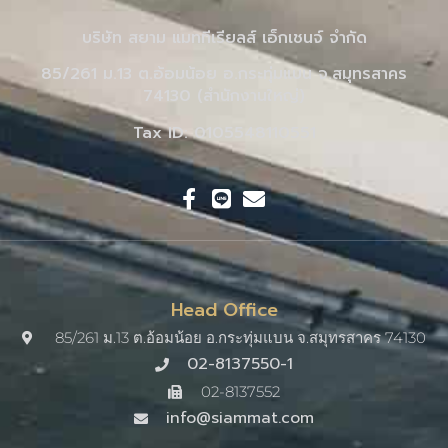
บริษัท สยาม แมททีเรียลส์ เอ็กเชนจ์ จำกัด
85/261 ม.13 ต.อ้อมน้อย อ.กระทุ่มแบน จ.สมุทรสาคร
74130 (สำนักงานใหญ่)
Tax ID: 0105548110551
Head Office
85/261 ม.13 ต.อ้อมน้อย อ.กระทุ่มแบน จ.สมุทรสาคร 74130
02-8137550-1
02-8137552
info@siammat.com