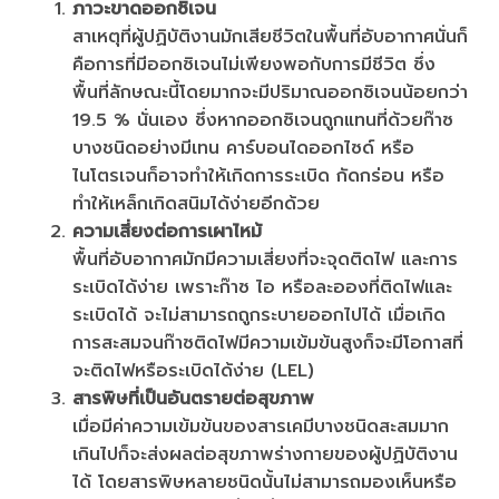
ภาวะขาดออกซิเจน
สาเหตุที่ผู้ปฏิบัติงานมักเสียชีวิตในพื้นที่อับอากาศนั่นก็
คือการที่มีออกซิเจนไม่เพียงพอกับการมีชีวิต ซึ่ง
พื้นที่ลักษณะนี้โดยมากจะมีปริมาณออกซิเจนน้อยกว่า
19.5 % นั่นเอง ซึ่งหากออกซิเจนถูกแทนที่ด้วยก๊าซ
บางชนิดอย่างมีเทน คาร์บอนไดออกไซด์ หรือ
ไนโตรเจนก็อาจทำให้เกิดการระเบิด กัดกร่อน หรือ
ทำให้เหล็กเกิดสนิมได้ง่ายอีกด้วย
ความเสี่ยงต่อการเผาไหม้
พื้นที่อับอากาศมักมีความเสี่ยงที่จะจุดติดไฟ และการ
ระเบิดได้ง่าย เพราะก๊าซ ไอ หรือละอองที่ติดไฟและ
ระเบิดได้ จะไม่สามารถถูกระบายออกไปได้ เมื่อเกิด
การสะสมจนก๊าซติดไฟมีความเข้มข้นสูงก็จะมีโอกาสที่
จะติดไฟหรือระเบิดได้ง่าย (LEL)
สารพิษที่เป็นอันตรายต่อสุขภาพ
เมื่อมีค่าความเข้มข้นของสารเคมีบางชนิดสะสมมาก
เกินไปก็จะส่งผลต่อสุขภาพร่างกายของผู้ปฏิบัติงาน
ได้ โดยสารพิษหลายชนิดนั้นไม่สามารถมองเห็นหรือ