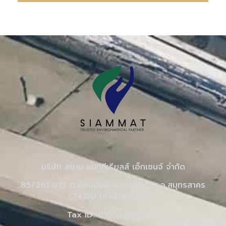
Alternative:
บริษัท สยาม แมททีเรียลส์ เอ็กเชนจ์ จำกัด
85/261 ม.13 ต.อ้อมน้อย อ.กระทุ่มแบน จ.สมุทรสาคร
74130 (สำนักงานใหญ่)
Tax ID: 0105548110551