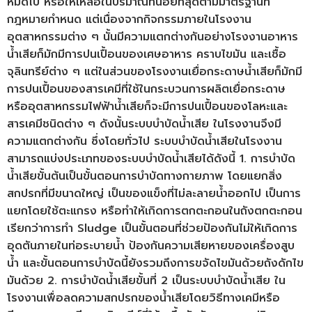
หมดไป หรือให้เหลือในปริมาณที่น้อยที่สุดตามมาตรฐานที่
กฎหมายกำหนด แต่เนื่องจากกิจกรรมภายในโรงงาน
อุตสาหกรรมต่าง ๆ นั้นมีความแตกต่างกันอย่างโรงงานอาหาร
น้ำเสียก็มักมีการปนเปื้อนของเศษอาหาร คราบไขมัน และเชื้อ
จุลินทรีย์ต่าง ๆ แต่ในส่วนของโรงงานเยื่อกระดาษน้ำเสียก็มักมี
การปนเปื้อนของสารเคมีที่ใช้ในกระบวนการผลิตเยื่อกระดาษ
หรืออุตสาหกรรมไฟฟ้าน้ำเสียก็จะมีการปนเปื้อนของโลหะและ
สารเคมีชนิดต่าง ๆ ดังนั้นระบบบำบัดน้ำเสีย ในโรงงานจึงมี
ความแตกต่างกัน ซึ่งโดยทั่วไป ระบบบำบัดน้ำเสียในโรงงาน
สามารถแบ่งประเภทของระบบบำบัดน้ำเสียได้ดังนี้ 1. การบำบัด
น้ำเสียขั้นต้นเป็นขั้นตอนการบำบัดทางกายภาพ โดยแยกสิ่ง
สกปรกที่มีขนาดใหญ่ เป็นของแข็งที่ไม่ละลายน้ำออกไป เป็นการ
แยกโดยใช้ตะแกรง หรือทำให้เกิดการตกตะกอนในถังตกตะกอน
เรียกว่าการทำ Sludge เป็นขั้นตอนที่ช่วยป้องกันไม่ให้เกิดการ
อุดตันภายในท่อระบายน้ำ ป้องกันความเสียหายของเครื่องสูบ
น้ำ และขั้นตอนการบำบัดนี้ยังรวมถึงการขจัดไขมันด้วยถังดักไข
มันด้วย 2. การบําบัดน้ำเสียขั้นที่ 2 เป็นระบบบำบัดน้ำเสีย ใน
โรงงานเพื่อลดความสกปรกของน้ําเสียโดยวิธีทางเคมีหรือ