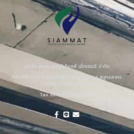
บริษัท สยาม แมททีเรียลส์ เอ็กเชนจ์ จำกัด
85/261 ม.13 ต.อ้อมน้อย อ.กระทุ่มแบน จ.สมุทรสาคร
74130 (สำนักงานใหญ่)
Tax ID: 0105548110551