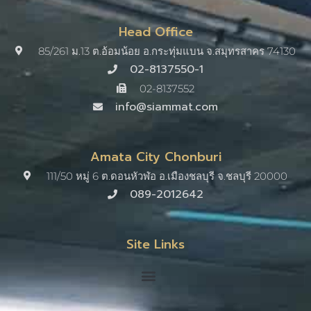
Head Office
85/261 ม.13 ต.อ้อมน้อย อ.กระทุ่มแบน จ.สมุทรสาคร 74130
02-8137550-1
02-8137552
info@siammat.com
Amata City Chonburi
111/50 หมู่ 6 ต.ดอนหัวฬ่อ อ.เมืองชลบุรี จ.ชลบุรี 20000​
089-2012642
Site Links