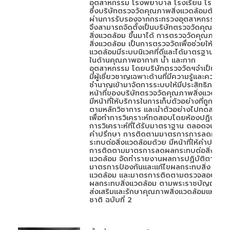
อุตสาหกรรม โรงพยาบาล โรงเรียน โรงแรม
ซึ่งบริษัทตรวจวัดคุณภาพสิ่งแวดล้อมต้อง
ผ่านการรับรองจากกระทรวงอุตสาหกรรม
จึงสามารถจัดตั้งเป็นบริษัทตรวจวัดคุณภาพ
สิ่งแวดล้อม ขึ้นมาได้ การตรวจวัดคุณภาพ
สิ่งแวดล้อม เป็นการตรวจวัดเพื่อช่วยให้สิ่ง
แวดล้อมมีระบบนิเวศที่ดีและได้มาตรฐาน ทั้ง
ในด้านคุณภาพอากาศ น้ำ และกาก
อุตสาหกรรม โดยบริษัทตรวจวัดฯจำเป็นต้อง
มีผู้เชี่ยวชาญเฉพาะด้านที่มีความรู้และความ
ชำนาญเข้ามาจัดการระบบให้มีประสิทธิภาพ
หน้าที่ของบริษัทตรวจวัดคุณภาพสิ่งแวดล้อม
มีหน้าที่ให้บริการในการเก็บตัวอย่างที่ถูกต้อง
ตามหลักวิชาการ และนำตัวอย่างไปทดสอบ
เพื่อทำการวิเคราะห์ทดสอบโดยห้องปฏิบัติ
การวิเคราะห์ที่ได้รับมาตราฐาน ตลอดจนให้
คำปรึกษา การติดตามมาตรการการลดผลก
ระทบต่อสิ่งแวดล้อมด้วย มีหน้าที่ให้คำปรึกษา
การติดตามมาตรการลดผลกระทบต่อสิ่ง
แวดล้อม จัดทำรายงานผลการปฏิบัติตาม
มาตรการป้องกันและแก้ไขผลกระทบสิ่ง
แวดล้อม และมาตรการติดตามตรวจสอบ
ผลกระทบสิ่งแวดล้อม ตามพระราชบัญญัติ
ส่งเสริมและรักษาคุณภาพสิ่งแวดล้อมแห่ง
ชาติ ฉบับที่ 2