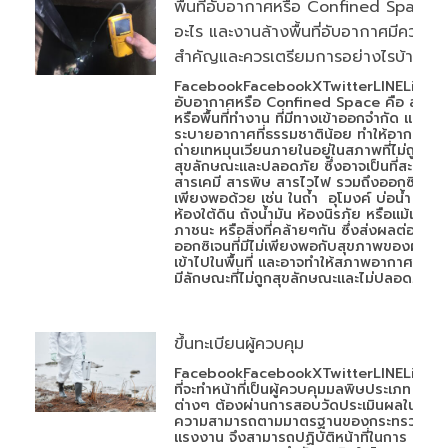
พื้นที่อับอากาศหรือ Confined Space ค
อะไร และงานล้างพื้นที่อับอากาศมีความ
สำคัญและควรเตรียมการอย่างไรบ้าง
FacebookFacebookXTwitterLINELineพื้นท
อับอากาศหรือ Confined Space คือ สถานที
หรือพื้นที่ทำงาน ที่มีทางเข้าออกจำกัด และมีก
ระบายอากาศที่ธรรมชาติน้อย ทำให้อากาศ
ถ่ายเทหมุนเวียนภายในอยู่ในสภาพที่ไม่ถูก
สุขลักษณะและปลอดภัย ซึ่งอาจเป็นที่สะสมข
สารเคมี สารพิษ สารไวไฟ รวมถึงออกซิเจนที่ไ
เพียงพอด้วย เช่น ในถ้ำ อุโมงค์ บ่อน้ำ หลุม
ห้องใต้ดิน ถังน้ำมัน ห้องนิรภัย หรือแม้แต่
ภาชนะ หรือสิ่งที่คล้ายๆกัน ซึ่งส่งผลต่อ
ออกซิเจนที่มีไม่เพียงพอกับสุขภาพของผู้ที่
เข้าไปในพื้นที่ และอาจทำให้สภาพอากาศภายใ
มีลักษณะที่ไม่ถูกสุขลักษณะและไม่ปลอดภัย
ขึ้นทะเบียนผู้ควบคุม
FacebookFacebookXTwitterLINELineผู้
ที่จะทำหน้าที่เป็นผู้ควบคุมมลพิษประเภท
ต่างๆ ต้องผ่านการสอบวัดประเมินผลใน
ความสามารถตามมาตรฐานของกระทรวง
แรงงาน จึงสามารถปฏิบัติหน้าที่ในการ