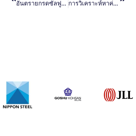
อันตรายกรดซัลฟูริก (Sulfuric Acid)
การวิเคราะห์หาค่าบีโอดี (BOD) ภาคที่ 1