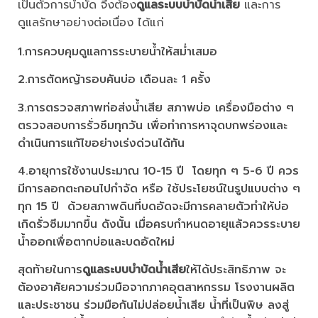
เป็นตัวการบำบัด จึงต้อง
ดูแลระบบบำบัดน้ำเสีย
และการ
ดูแลรักษาอย่างต่อเนื่อง ได้แก่
1.การควบคุมดูแลการระบายน้ำให้สม่ำเสมอ
2.การตัดหญ้ารอบคันบ่อ เดือนละ 1 ครั้ง
3.การตรวจสภาพท่อส่งน้ำเสีย สภาพบ่อ เครื่องมือต่าง ๆ
ตรวจสอบการรั่วซึมทุกวัน เพื่อทำการหาจุดบกพร่องและ
ดำเนินการแก้ไขอย่างเร่งด่วนได้ทัน
4.อายุการใช้งานประมาณ 10-15 ปี โดยทุก ๆ 5-6 ปี ควร
มีการลอกตะกอนไปกำจัด หรือ ใช้ประโยชน์ในรูปแบบต่าง ๆ
ทุก 15 ปี ด้วยสภาพดินที่บดอัดจะมีการคลายตัวทำให้บ่อ
เกิดรั่วซึมมากขึ้น ดังนั้น เมื่อครบกำหนดอายุแล้วควรระบาย
น้ำออกเพื่อตากบ่อและบดอัดใหม่
สุดท้ายในการ
ดูแลระบบบำบัดน้ำเสีย
ให้ได้ประสิทธิภาพ จะ
ต้องอาศัยความร่วมมือจากภาคอุตสาหกรรม โรงงานผลิต
และประชาชน ร่วมมือกันไม่ปล่อยน้ำเสีย น้ำที่เป็นพิษ ลงสู่